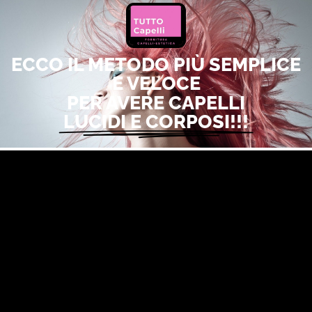
ECCO IL METODO PIÙ SEMPLICE
E VELOCE
PER AVERE CAPELLI
LUCIDI E CORPOSI!!!
Sei tornata dalle vacanze e hai
capelli sfibrati e
danneggiati
?
L’
estate
è inevitabilmente il più bel periodo
dell’anno nel quale però, mettiamo più
sotto
stress
il nostro corpo.
Infatti, a causa del
sole
e alle elevate esposizioni
al sole, tendiamo a sollecitare la nostra pelle e i
nostri capelli che inevitabilmente si