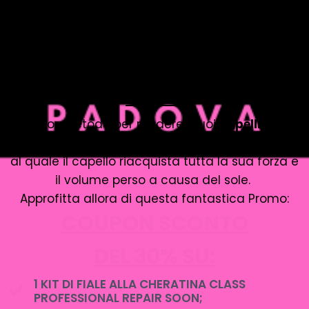
indeboliscono e si danneggiano.
Se anche tu al rientro dalle vacanze hai
capelli
sfibrati, danneggiati e senza tono
HO LA SOLUZIONE CHE FA AL CASO
TUO!!!
Il miglior metodo per rendere i tuoi
capelli forti e
corposi
, è il
trattamento alla cheratina
, grazie
al quale il capello riacquista tutta la sua forza e
il volume perso a causa del sole.
Approfitta allora di questa fantastica Promo:
COUPON SCONTO
DEL 30% SU:
1 KIT DI FIALE ALLA CHERATINA CLASS
PROFESSIONAL REPAIR SOON;