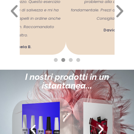
sercizio
problema alla cute sono stati
p
e mi ha
fondamentale. Prezzi assolutamente onesti.
ne anche
Consigliatissimo!
dato
Davide B.
I nostri prodotti in un
istantanea...