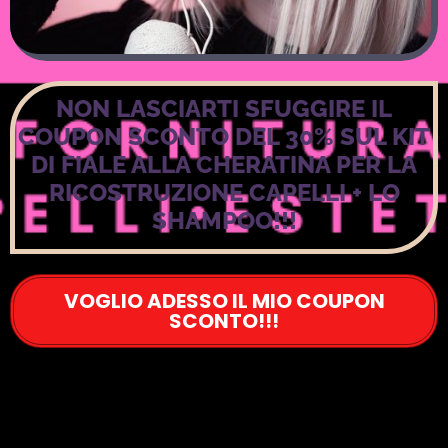
NON LASCIARTI SFUGGIRE IL
COUPON SCONTO DEL 30% SUL KIT
DI FIALE ALLA CHERATINA PER LA
RICOSTRUZIONE CAPELLI + LO
SHAMPOO!!!
VOGLIO ADESSO IL MIO COUPON
SCONTO!!!