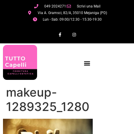
049 2024271
Scrivi una Mail
Via A. Gramsci, 82/A, 35010 Mejaniga (PD)
Lun - Sab: 09:00/12:30 - 15:30-19:30
makeup-
1289325_1280