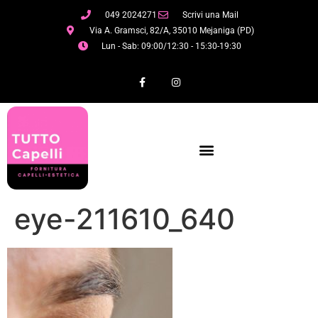
049 2024271
Scrivi una Mail
Via A. Gramsci, 82/A, 35010 Mejaniga (PD)
Lun - Sab: 09:00/12:30 - 15:30-19:30
eye-211610_640