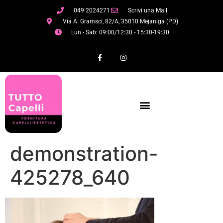
049 2024271
Scrivi una Mail
Via A. Gramsci, 82/A, 35010 Mejaniga (PD)
Lun - Sab: 09:00/12:30 - 15:30-19:30
demonstration-
425278_640