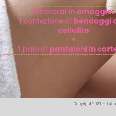
Riceverai in
omaggio:
1
confezione di
bendaggi a
cellulite
+
1
paio di
pantaloni in cart
Copyright 2021 – Tutto