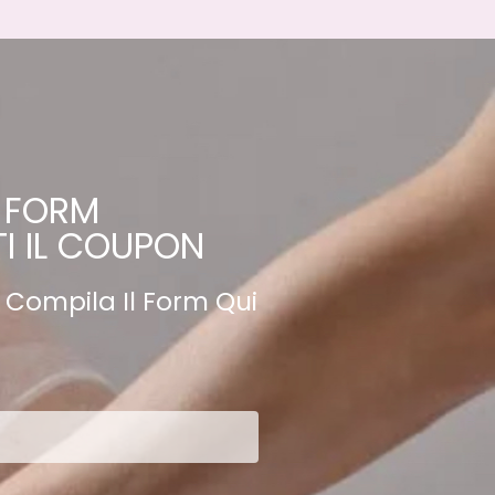
L FORM
I IL COUPON
n
Compila Il Form Qui