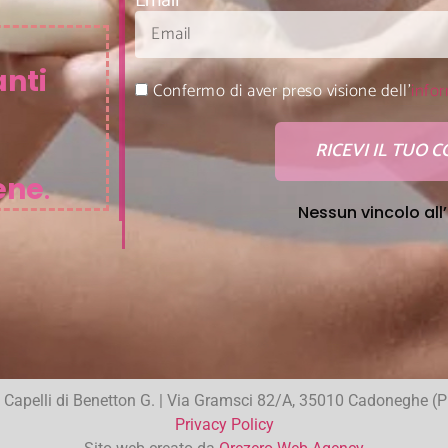
Email
nti
Confermo di aver preso visione dell'
infor
RICEVI IL TUO 
ene
.
Nessun vincolo all
 Capelli di Benetton G. | Via Gramsci 82/A, 35010 Cadoneghe (
Privacy Policy