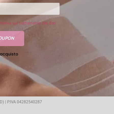
mativa sul trattamento dei dati
COUPON
’acquisto
PD) | P.IVA 04282540287