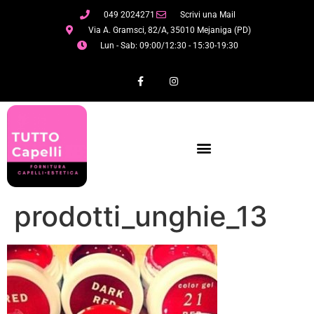
049 2024271
Scrivi una Mail
Via A. Gramsci, 82/A, 35010 Mejaniga (PD)
Lun - Sab: 09:00/12:30 - 15:30-19:30
prodotti_unghie_13