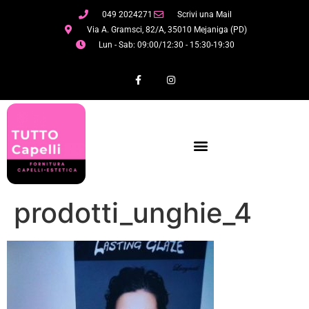
049 2024271
Scrivi una Mail
Via A. Gramsci, 82/A, 35010 Mejaniga (PD)
Lun - Sab: 09:00/12:30 - 15:30-19:30
prodotti_unghie_4