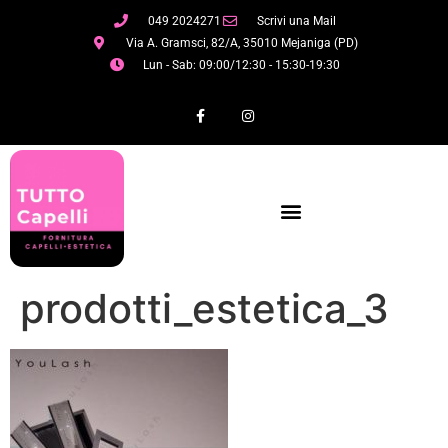
049 2024271
Scrivi una Mail
Via A. Gramsci, 82/A, 35010 Mejaniga (PD)
Lun - Sab: 09:00/12:30 - 15:30-19:30
prodotti_estetica_3