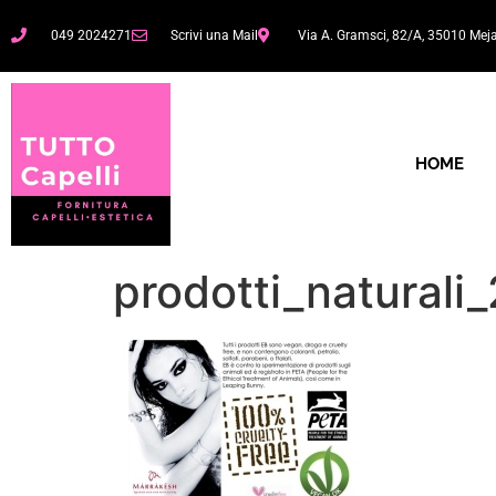
049 2024271
Scrivi una Mail
Via A. Gramsci, 82/A, 35010 Mej
HOME
prodotti_naturali_