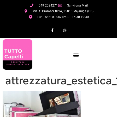
049 2024271
Scrivi una Mail
Via A. Gramsci, 82/A, 35010 Mejaniga (PD)
Lun - Sab: 09:00/12:30 - 15:30-19:30
attrezzatura_estetica_